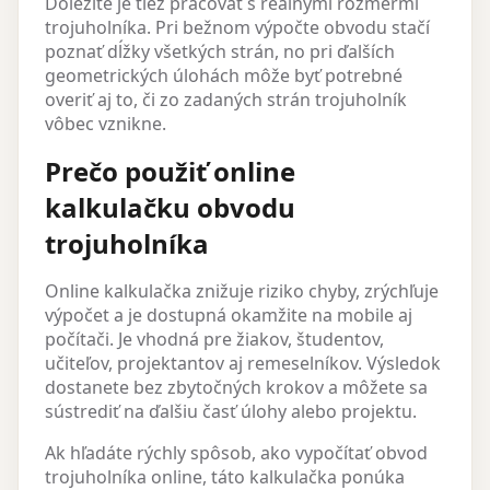
Dôležité je tiež pracovať s reálnymi rozmermi
trojuholníka. Pri bežnom výpočte obvodu stačí
poznať dĺžky všetkých strán, no pri ďalších
geometrických úlohách môže byť potrebné
overiť aj to, či zo zadaných strán trojuholník
vôbec vznikne.
Prečo použiť online
kalkulačku obvodu
trojuholníka
Online kalkulačka znižuje riziko chyby, zrýchľuje
výpočet a je dostupná okamžite na mobile aj
počítači. Je vhodná pre žiakov, študentov,
učiteľov, projektantov aj remeselníkov. Výsledok
dostanete bez zbytočných krokov a môžete sa
sústrediť na ďalšiu časť úlohy alebo projektu.
Ak hľadáte rýchly spôsob, ako vypočítať obvod
trojuholníka online, táto kalkulačka ponúka