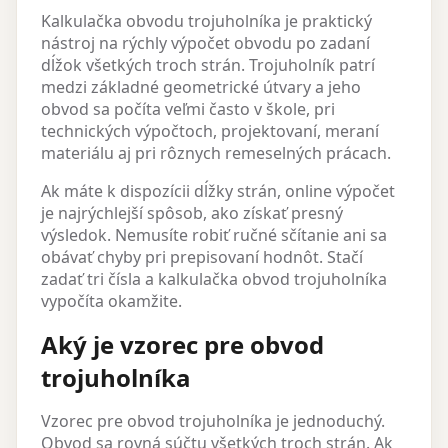
Kalkulačka obvodu trojuholníka je praktický
nástroj na rýchly výpočet obvodu po zadaní
dĺžok všetkých troch strán. Trojuholník patrí
medzi základné geometrické útvary a jeho
obvod sa počíta veľmi často v škole, pri
technických výpočtoch, projektovaní, meraní
materiálu aj pri rôznych remeselných prácach.
Ak máte k dispozícii dĺžky strán, online výpočet
je najrýchlejší spôsob, ako získať presný
výsledok. Nemusíte robiť ručné sčítanie ani sa
obávať chyby pri prepisovaní hodnôt. Stačí
zadať tri čísla a kalkulačka obvod trojuholníka
vypočíta okamžite.
Aký je vzorec pre obvod
trojuholníka
Vzorec pre obvod trojuholníka je jednoduchý.
Obvod sa rovná súčtu všetkých troch strán. Ak