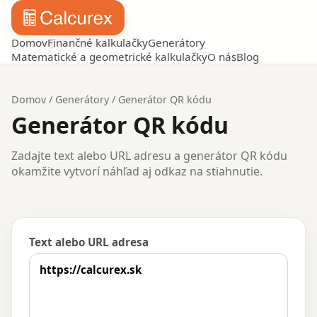
Domov
Finančné kalkulačky
Generátory
Matematické a geometrické kalkulačky
O nás
Blog
Domov
/
Generátory
/
Generátor QR kódu
Generátor QR kódu
Zadajte text alebo URL adresu a generátor QR kódu
okamžite vytvorí náhľad aj odkaz na stiahnutie.
Text alebo URL adresa