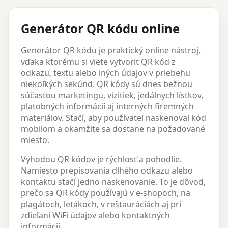
Generátor QR kódu online
Generátor QR kódu je praktický online nástroj,
vďaka ktorému si viete vytvoriť QR kód z
odkazu, textu alebo iných údajov v priebehu
niekoľkých sekúnd. QR kódy sú dnes bežnou
súčasťou marketingu, vizitiek, jedálnych lístkov,
platobných informácií aj interných firemných
materiálov. Stačí, aby používateľ naskenoval kód
mobilom a okamžite sa dostane na požadované
miesto.
Výhodou QR kódov je rýchlosť a pohodlie.
Namiesto prepisovania dlhého odkazu alebo
kontaktu stačí jedno naskenovanie. To je dôvod,
prečo sa QR kódy používajú v e-shopoch, na
plagátoch, letákoch, v reštauráciách aj pri
zdieľaní WiFi údajov alebo kontaktných
informácií.