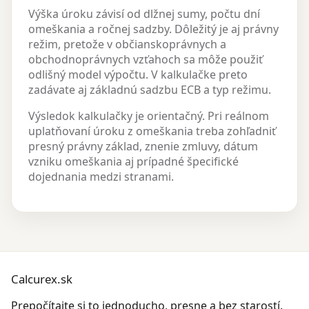
Výška úroku závisí od dlžnej sumy, počtu dní
omeškania a ročnej sadzby. Dôležitý je aj právny
režim, pretože v občianskoprávnych a
obchodnoprávnych vzťahoch sa môže použiť
odlišný model výpočtu. V kalkulačke preto
zadávate aj základnú sadzbu ECB a typ režimu.
Výsledok kalkulačky je orientačný. Pri reálnom
uplatňovaní úroku z omeškania treba zohľadniť
presný právny základ, znenie zmluvy, dátum
vzniku omeškania aj prípadné špecifické
dojednania medzi stranami.
Calcurex.sk
Prepočítajte si to jednoducho, presne a bez starostí.