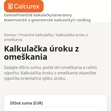
Domov
Finančné kalkulačky
Generátory
Matematické a geometrické kalkulačky
O nás
Blog
Domov
/
Finančné kalkulačky
/
Kalkulačka úroku z
omeškania
Kalkulačka úroku z
omeškania
Zadajte dlžnú sumu, počet dní omeškania a režim
výpočtu. Kalkulačka úroku z omeškania okamžite
vypočíta orientačnú výšku úroku.
Dlžná suma (EUR)